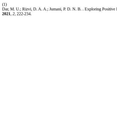
(1)
Dar, M. U.; Rizvi, D. A. A.; Jumani, P. D. N. B. . Exploring Positive
2021
,
2
, 222-234.